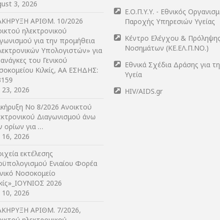
ust 3, 2026
Ε.Ο.Π.Υ.Υ. - Εθνικός Οργανισ
ΑΚΗΡΥΞΗ ΑΡIΘΜ. 10/2026
Παροχής Υπηρεσιών Υγείας
οικτού ηλεκτρονικού
Κέντρο Ελέγχου & Πρόληψη
αγωνισμού για την προμήθεια
Νοσημάτων (ΚΕ.ΕΛ.Π.ΝΟ.)
λεκτρονικών Υπολογιστών» για
 ανάγκες του Γενικού
Εθνικά Σχέδια Δράσης για τ
σοκομείου Κιλκίς, ΑΑ ΕΣΗΔΗΣ:
Υγεία
3159
y 23, 2026
HIV/AIDS.gr
ακήρυξη Νο 8/2026 Ανοικτού
εκτρονικού Διαγωνισμού άνω
ν ορίων για …
y 16, 2026
ιχεία εκτέλεσης
οϋπολογισμού Ενιαίου Φορέα
ενικό Νοσοκομείο
λκίς»_ΙΟΥΝΙΟΣ 2026
y 10, 2026
ΑΚΗΡΥΞΗ ΑΡIΘΜ. 7/2026,
οικτού ηλεκτρονικού