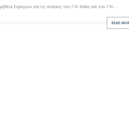
εια Συρίγγων για τις ανάγκες του Γ.Ν. Κιλκίς και του Γ.Ν....
READ MO