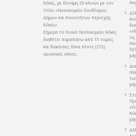
Aug
Κιλκίς, με δύναμη 20 κλινών με τον
τίτλο «Νοσοκομείο Συνδέσμου
ΔI
Δήμων και Κοινοτήτων περιοχής
Αν
Κιλκίς».
δι
«Η
Σήμερα το Γενικό Νοσοκομείο Κιλκίς
τις
διαθέτει παραπάνω από 15 τομείς
Νο
και διακόσιες δέκα πέντε (215)
50
οργανικές κλίνες.
Jul
Δι
Ηλ
τω
Jul
Στο
Πρ
«Γ
Κι
Jul
ΔI
Αν