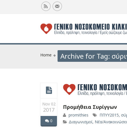
Archive for Tag: σύρ
Home
Nov 02
Προμήθεια Συρίγγων
2017
promithies
ΠΠΥΥ2015
,
σύ
0
Διαγωνισμοί
,
Νέα/Ανακοινώσε