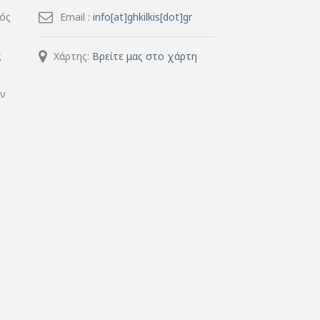
μός
Email :
info[at]ghkilkis[dot]gr
ς
Χάρτης:
Βρείτε μας στο χάρτη
ην