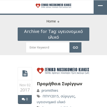
Home
Archive for Tag: υγειονομικό
υλικό
Προμήθεια Συρίγγων
Nov 02
2017
promithies
ΠΠΥΥ2015
,
σύριγγες
,
0
υγειονομικό υλικό