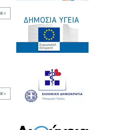
RE
RE