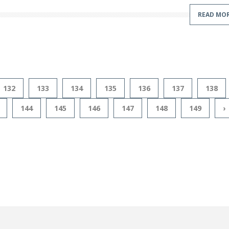
READ MO
132
133
134
135
136
137
138
144
145
146
147
148
149
›