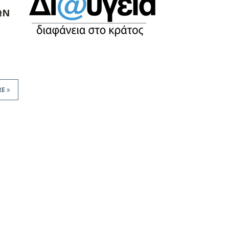
ΩΝ
RE