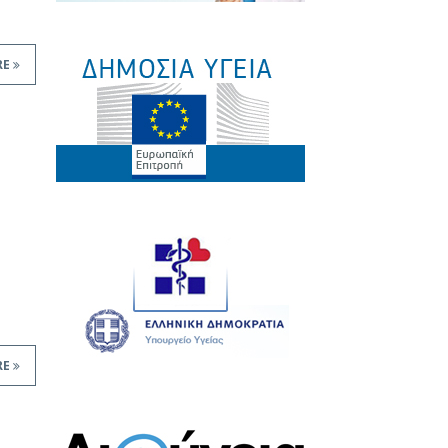
RE
RE