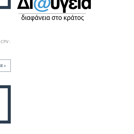
CPV :
RE